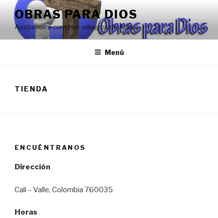
Saltar
OBRAS PARA DIOS
al
Ayudamos a construir milagros de Amor
contenido
Menú
TIENDA
ENCUÉNTRANOS
Dirección
Cali – Valle, Colombia 760035
Horas