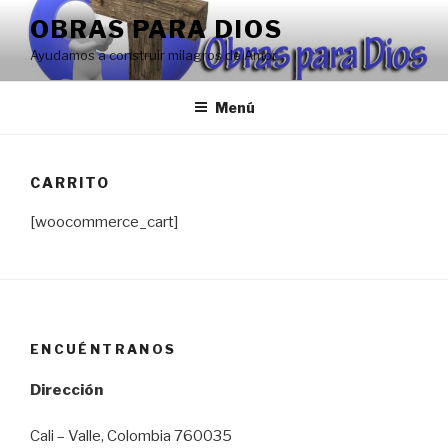
Saltar
OBRAS PARA DIOS
al
Ayudamos a construir milagros de Amor
contenido
Menú
CARRITO
[woocommerce_cart]
ENCUÉNTRANOS
Dirección
Cali – Valle, Colombia 760035